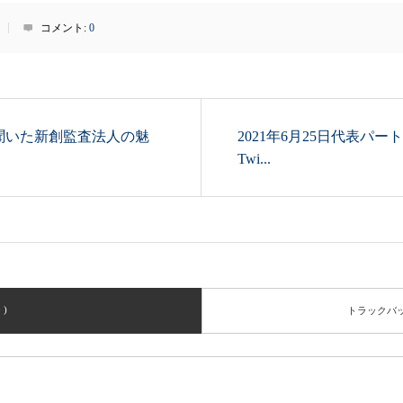
コメント:
0
ちに聞いた新創監査法人の魅
2021年6⽉25⽇代表パ
Twi...
 )
トラックバ