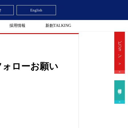
せ
English
採用情報
新創TALKING
ビジョン ＞
！ フォローお願い
×
採用情報 ＞
×