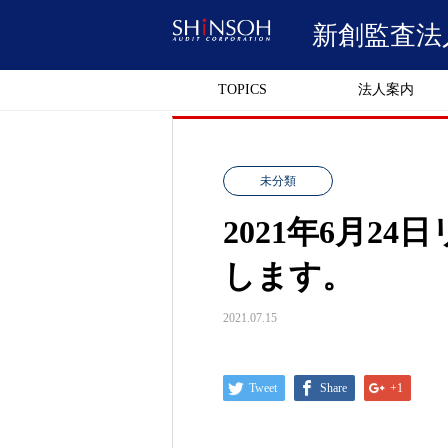
新創監査法
TOPICS
法人案内
未分類
2021年6⽉24
します。
2021.07.15
Tweet
Share
+1