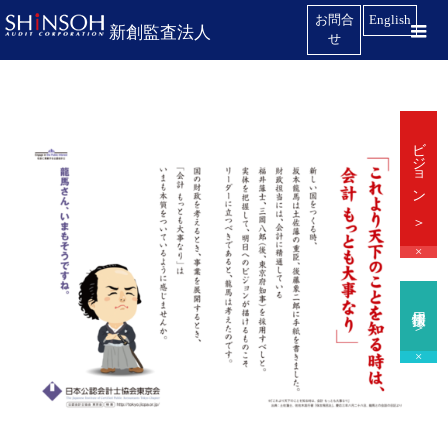
お問合
English
新創監査法人
せ
ビジョン ＞
×
採用情報 ＞
×