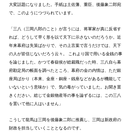
大変話題になりました。手紙は土佐藩、重臣、後藤象二郎宛
で、このようにつづられています。
「三八（三岡八郎のこと）が言うには、将軍家が真に反省す
れば、どうして早く形を以て天下に示さないのだろうか。近
年来幕府は失策ばかりで、その上言葉で言うだけでは、天下
の人が皆信じないだろう云々。 これより国で用いる金銭の事
を論じました。かつて春嶽侯が総裁職だった時、三八自ら幕
府勘定局の帳面を調べたところ、幕府の金の内情は、ただ銀
座局ばかり（本来、金座・銅座・銭座などがあるが機能して
いないという意味か）で、気の毒がっていました。お聞き置
きください。総じて金銀物産等の事を論ずるには、この三八
を置いて他に人はいません」
こうして龍馬は三岡を後藤象二郎に推薦し、三岡は新政府の
財政を担当していくこととなるのです。