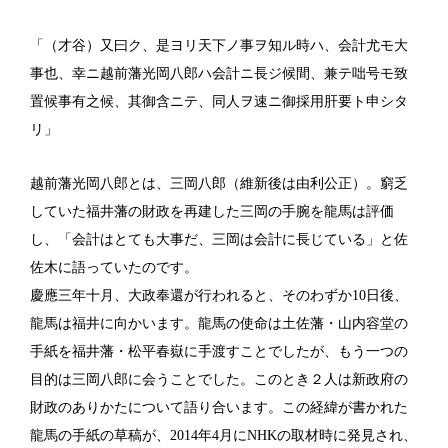
「（才谷）又曰ク、是ヨリ天下ノ事ヲ知ル時ハ、会計尤モ大
事也、幸ニ越前藩光岡八郎ハ会計ニ長ジ候間、兼テ咄号モ致
置候事有之候、其御含ニテ、同人ヲ速ニ御採用肝要ト申シタ
リ」
越前藩光岡八郎とは、三岡八郎（維新後は由利公正）。窮乏
していた福井藩の財政を再建した三岡の手腕を龍馬は評価
し、「会計はとても大事だ、三岡は会計に長じている」と佐
佐木に語っていたのです。
慶應三年十月、大政奉還が行われると、そのわずか10日後、
龍馬は福井に向かいます。龍馬の使命は土佐藩・山内容堂の
手紙を福井藩・松平春嶽に手渡すことでしたが、もう一つの
目的は三岡八郎に会うことでした。このとき２人は新政府の
財政のありかたについて語り合います。この経緯が書かれた
龍馬の手紙の草稿が、2014年4月にNHKの取材時に発見され、