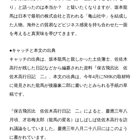
り」と語ったのは本当か？ と疑いたくなりますが、坂本龍
馬は日本で最初の株式会社と言われる「亀山社中」を結成し
た人物。海外との貿易などビジネス感覚を持ち合わせた一面
を考えると真実味を帯びてきます。
●キャッチと本文の出典
キャッチの出典は、坂本龍馬と親しかった土佐藩士、佐佐木
高行が残した日記などから編纂された資料『保古飛呂比 佐
佐木高行日記 二』、本文の出典は、今年4月にNHKの取材時
に発見された龍馬が後藤象二郎に書いたとみられる手紙の草
稿です。
『保古飛呂比 佐佐木高行日記 二』によると、慶應三年八
月頃、才谷梅太郎（龍馬の変名）はしばしば佐佐木高行を訪
れ議論をしていました。慶應三年八月二十八日にはこのよう
に書かれています。