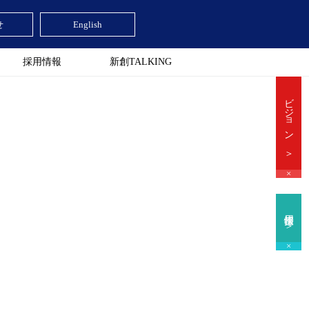
せ
English
採用情報
新創TALKING
ビジョン ＞
×
採用情報 ＞
×