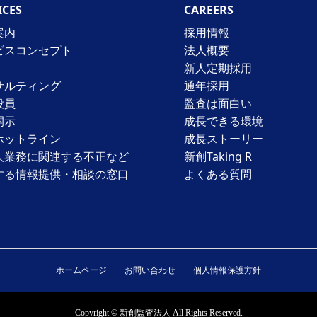
ICES
CAREERS
案内
採用情報
ビスコンセプト
法⼈概要
新人定期採用
サルティング
通年採⽤
役員
監査は⾯⽩い
開示
成⻑できる環境
ホットライン
成⻑ストーリー
人業務に関連する不正など
新創Taking R
する情報提供・相談の窓口
よくある質問
。
ホームページ
お問い合わせ
個人情報保護方針
Copyright © 新創監査法人 All Rights Reserved.