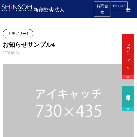
お問合
English
新創監査法人
せ
カテゴリー4
ビジョン ＞
お知らせサンプル4
2020.08.24
×
採用情報 ＞
×