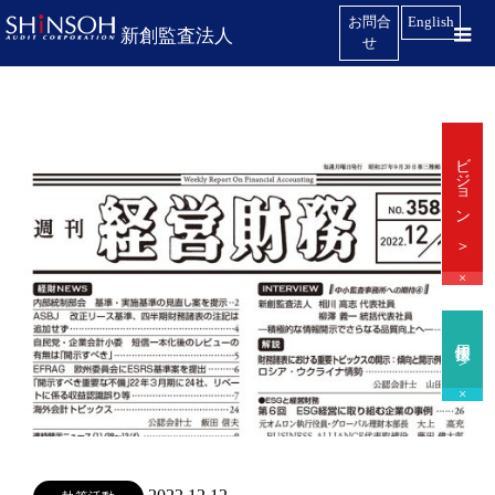
お問合
English
新創監査法人
せ
ビジョン ＞
×
採用情報 ＞
×