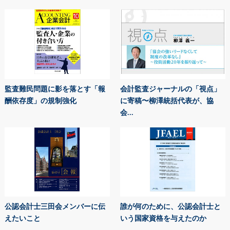
監査難民問題に影を落とす「報
会計監査ジャーナルの「視点」
酬依存度」の規制強化
に寄稿〜柳澤統括代表が、協
会...
公認会計士三田会メンバーに伝
誰が何のために、公認会計士と
えたいこと
いう国家資格を与えたのか