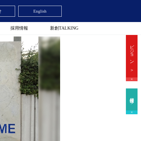
せ
English
採用情報
新創TALKING
ビジョン ＞
×
採用情報 ＞
×