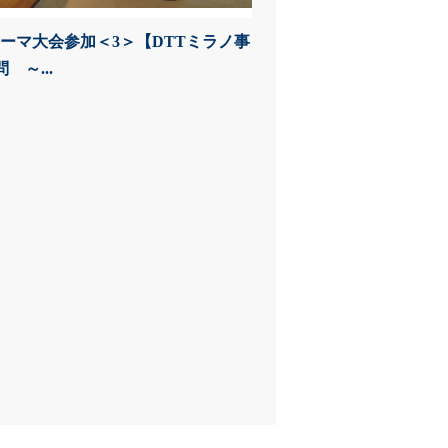
Cローマ大会参加＜3＞【DTTミラノ事
 ～...