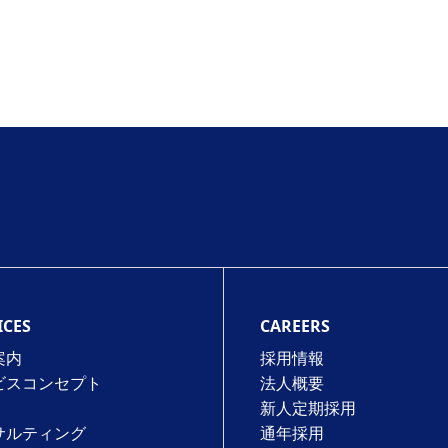
ICES
CAREERS
案内
採用情報
ビスコンセプト
法⼈概要
新人定期採用
サルティング
通年採⽤