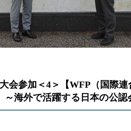
マ大会参加＜4＞【WFP（国際
 ～海外で活躍する日本の公認