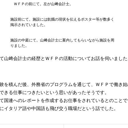
ＷＦＰの前にて。左が山﨑会計士。
施設前にて。施設には飢餓の現状を伝えるポスター等が数多く
掲示されていました。
施設の中庭にて。山﨑会計士に案内してもらいながら施設を周
りました。
て山﨑会計士の経歴とＷＦＰの活動についてお話を伺いました
験を積んだ後、外務省のプログラムを通じて、ＷＦＰで働き始
できる仕事につきたいという思いがあったそうです。
て国連へのレポートを作成するお仕事をされているとのことで
にイタリア語や中国語も飛び交う職場だという話でした。