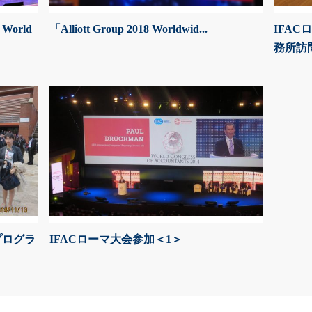
orld
「Alliott Group 2018 Worldwid...
IFA
務所訪問
プログラ
IFACローマ大会参加＜1＞